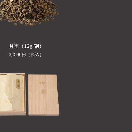
月重（12g 刻）
通
3,300 円
（税込）
常
価
格