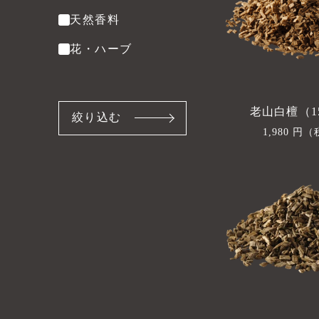
り
天然香料
込
花・ハーブ
む
老山白檀（1
絞り込む
通
1,980 円
（
常
価
格