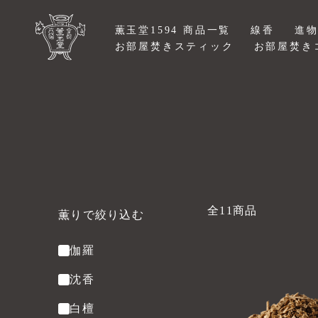
コンテ
ンツに
薫玉堂1594 商品一覧
線香
進
進む
お部屋焚きスティック
お部屋焚き
全11商品
薫りで絞り込む
伽羅
薫
り
沈香
で
白檀
絞