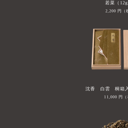
若菜（12g
通
2,200 円
（
常
価
格
沈香 白雲 桐箱入
通
11,000 円
（
常
価
格