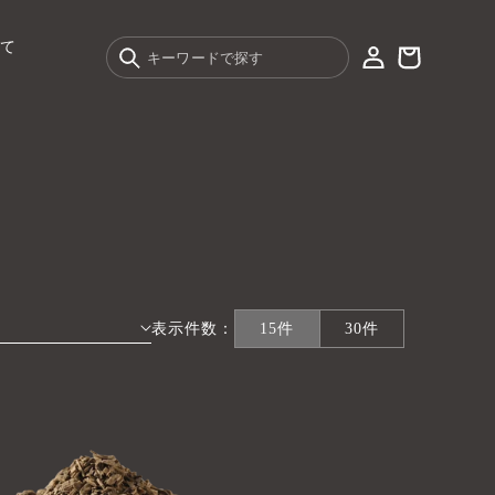
ロ
カ
グ
立て
キーワードで探す
ー
イ
ト
ン
表示件数：
15件
30件