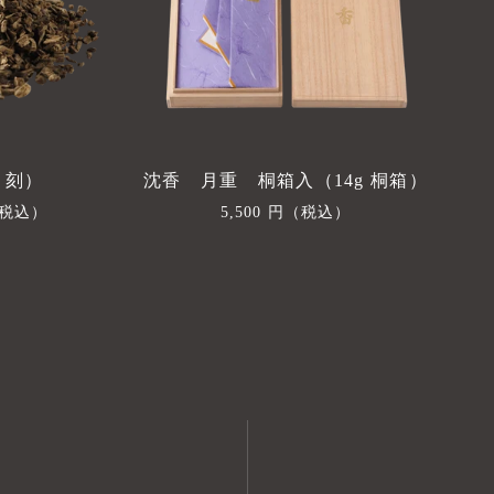
 刻）
沈香 月重 桐箱入（14g 桐箱）
税込）
通
5,500 円
（税込）
常
価
格