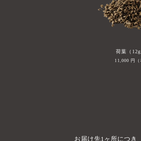
荷葉（12g
通
11,000 円
（
常
価
格
お届け先1ヶ所につき