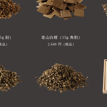
5g 刻）
老山白檀（15g 角割）
税込）
通
2,640 円
（税込）
常
価
格