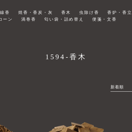
物線香
焼香・香炭・灰
香木
虫除け香
香炉・香
コーン
渦巻香
匂い袋・詰め替え
便箋・文香
コ
1594-香木
レ
ク
シ
並
ョ
び
替
ン
え:
: