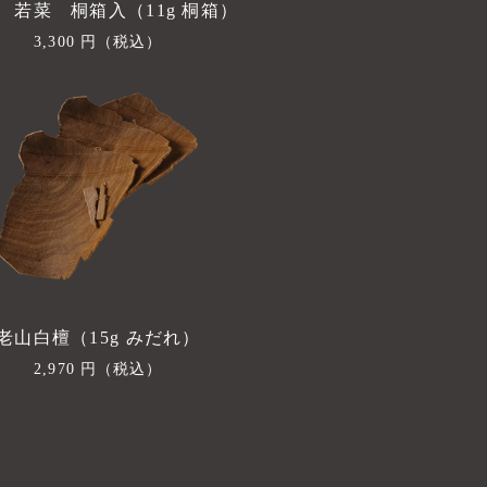
 若菜 桐箱入（11g 桐箱）
通
3,300 円
（税込）
常
価
格
老山白檀（15g みだれ）
通
2,970 円
（税込）
常
価
格